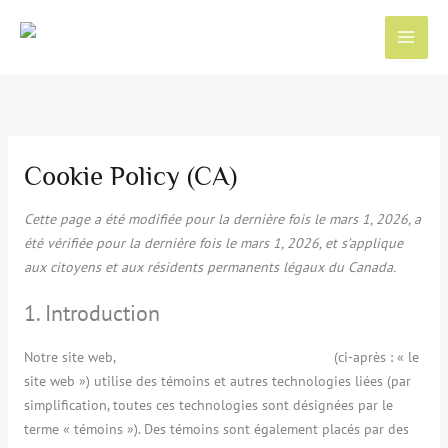
Aller
Consent
Consent
Consent
Consent
Consent
Consent
Consent
Consent
Consent
Consent
au
to
to
to
to
to
to
to
to
to
to
contenu
service
service
service
service
service
service
service
service
service
service
elementor
wordpress
google-
polylang
litespeed
google-
google-
youtube
complianz
divers
recaptcha
fonts
maps
Cookie Policy (CA)
Cette page a été modifiée pour la dernière fois le mars 1, 2026, a
été vérifiée pour la dernière fois le mars 1, 2026, et s’applique
aux citoyens et aux résidents permanents légaux du Canada.
1. Introduction
Notre site web,
https://cliniquedentaire-st-marc.ca
(ci-après : « le
site web ») utilise des témoins et autres technologies liées (par
simplification, toutes ces technologies sont désignées par le
terme « témoins »). Des témoins sont également placés par des