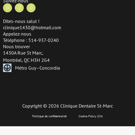
Suivez-nous
F
I
L
a
n
i
c
s
n
e
t
k
Dites-nous salut !
b
a
e
clinique1430@hotmail.com
o
g
d
o
r
i
Appelez-nous
k
a
n
Téléphone : 514-937-0240
m
Nous trouver
1430A Rue St Marc,
Montréal, QC H3H 2G4
Métro Guy–Concordia
Copyright © 2026 Clinique Dentaire St-Marc
Politique de confidentialité
Cookie Policy (CA)