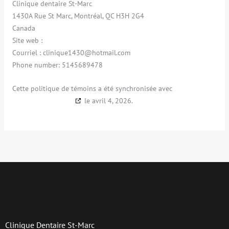
Clinique dentaire St-Marc
1430A Rue St Marc, Montréal, QC H3H 2G4
Canada
Site web :
https://cliniquedentaire-st-marc.ca
Courriel :
clinique1430@
hotmail.com
Phone number: 5145689478
Cette politique de témoins a été synchronisée avec
cookiedatabase.org
le avril 4, 2026.
Clinique Dentaire St-Marc